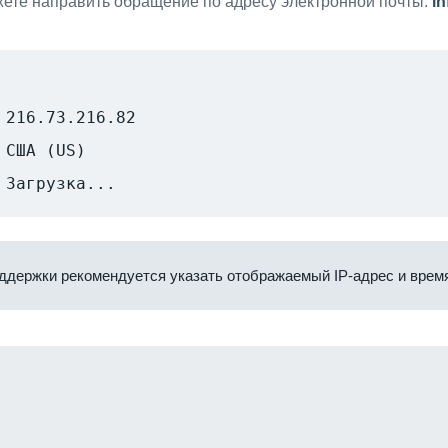
ете направить обращение по адресу электронной почты:
i
216.73.216.82
США (US)
Загрузка...
ддержки рекомендуется указать отображаемый IP-адрес и время