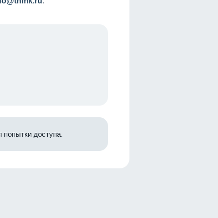
nfo@tnmk.ru
.
 попытки доступа.