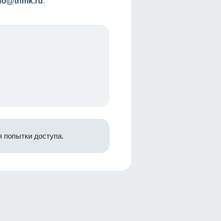
nfo@tnmk.ru
.
 попытки доступа.