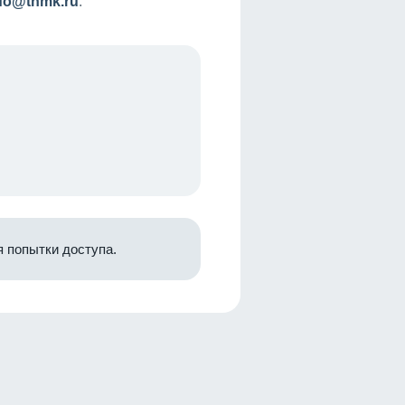
nfo@tnmk.ru
.
 попытки доступа.