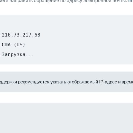
ете направить обращение по адресу электронной почты:
i
216.73.217.68
США (US)
Загрузка...
ддержки рекомендуется указать отображаемый IP-адрес и время