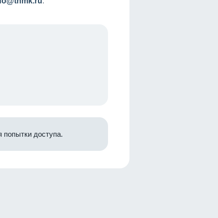
nfo@tnmk.ru
.
 попытки доступа.